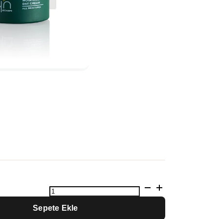
Anti
Aging
Set
Sepete Ekle
adet