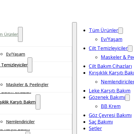
Tüm Ürünler
m Ürünler
Ev/Yaşam
Cilt Temizleyiciler
Ev/Yaşam
Maskeler & Pee
t Temizleyiciler
Cilt Bakım Cihazları
Kırışıklık Karşıtı Ba
Nemlendiricile
Maskeler & Peelingler
Leke Karşıtı Bakım
t Bakım Cihazları
Gözenek Bakımı
ışıklık Karşıtı Bakım
BB Krem
Göz Çevresi Bakımı
Saç Bakımı
Nemlendiriciler
Setler
e Karşıtı Bakım