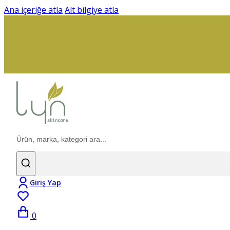
Ana içeriğe atla
Alt bilgiye atla
Ara
Giriş Yap
0