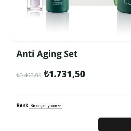
Anti Aging Set
Orijinal
Şu
₺
1.731,50
₺
3.463,00
fiyat:
andaki
₺3.463,00.
fiyat:
Renk
₺1.731,50.