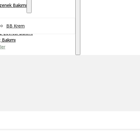
zenek Bakımı
BB Krem
 Çevresi Bakımı
ç Bakımı
ler