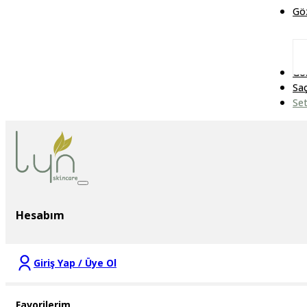
Gö
Göz
Sa
Set
Hesabım
Giriş Yap / Üye Ol
Favorilerim