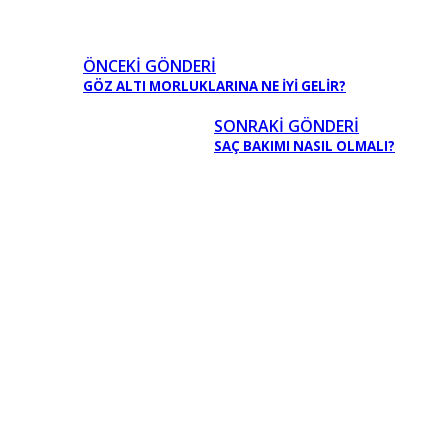
ÖNCEKI GÖNDERI
GÖZ ALTI MORLUKLARINA NE İYİ GELİR?
SONRAKI GÖNDERI
SAÇ BAKIMI NASIL OLMALI?
Güvenli Alışveriş
Kolay İade
Ücretsiz Teslimat
1200 TL ve Üzeri Ücretsiz Teslimat