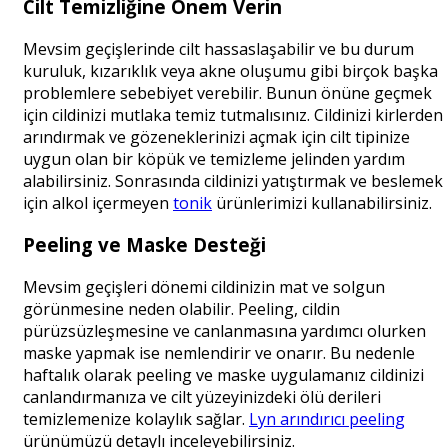
Cilt Temizliğine Önem Verin
Mevsim geçişlerinde cilt hassaslaşabilir ve bu durum
kuruluk, kızarıklık veya akne oluşumu gibi birçok başka
problemlere sebebiyet verebilir. Bunun önüne geçmek
için cildinizi mutlaka temiz tutmalısınız. Cildinizi kirlerden
arındırmak ve gözeneklerinizi açmak için cilt tipinize
uygun olan bir köpük ve temizleme jelinden yardım
alabilirsiniz. Sonrasında cildinizi yatıştırmak ve beslemek
için alkol içermeyen
tonik
ürünlerimizi kullanabilirsiniz.
Peeling ve Maske Desteği
Mevsim geçişleri dönemi cildinizin mat ve solgun
görünmesine neden olabilir. Peeling, cildin
pürüzsüzleşmesine ve canlanmasına yardımcı olurken
maske yapmak ise nemlendirir ve onarır. Bu nedenle
haftalık olarak peeling ve maske uygulamanız cildinizi
canlandırmanıza ve cilt yüzeyinizdeki ölü derileri
temizlemenize kolaylık sağlar.
Lyn arındırıcı peeling
ürünümüzü detaylı inceleyebilirsiniz.