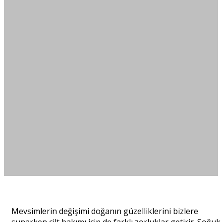
Mevsimlerin değişimi doğanın güzelliklerini bizlere
sunarken cilt bakımı için de farklı zorluklar getirir. Soğuk