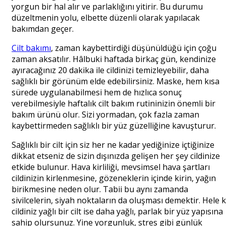
yorgun bir hal alır ve parlaklığını yitirir. Bu durumu
düzeltmenin yolu, elbette düzenli olarak yapılacak
bakımdan geçer.
Cilt bakımı
, zaman kaybettirdiği düşünüldüğü için çoğu
zaman aksatılır. Hâlbuki haftada birkaç gün, kendinize
ayıracağınız 20 dakika ile cildinizi temizleyebilir, daha
sağlıklı bir görünüm elde edebilirsiniz. Maske, hem kısa
sürede uygulanabilmesi hem de hızlıca sonuç
verebilmesiyle haftalık cilt bakım rutininizin önemli bir
bakım ürünü olur. Sizi yormadan, çok fazla zaman
kaybettirmeden sağlıklı bir yüz güzelliğine kavuşturur.
Sağlıklı bir cilt için siz her ne kadar yediğinize içtiğinize
dikkat etseniz de sizin dışınızda gelişen her şey cildinize
etkide bulunur. Hava kirliliği, mevsimsel hava şartları
cildinizin kirlenmesine, gözeneklerin içinde kirin, yağın
birikmesine neden olur. Tabii bu aynı zamanda
sivilcelerin, siyah noktaların da oluşması demektir. Hele k
cildiniz yağlı bir cilt ise daha yağlı, parlak bir yüz yapısına
sahip olursunuz. Yine yorgunluk, stres gibi günlük