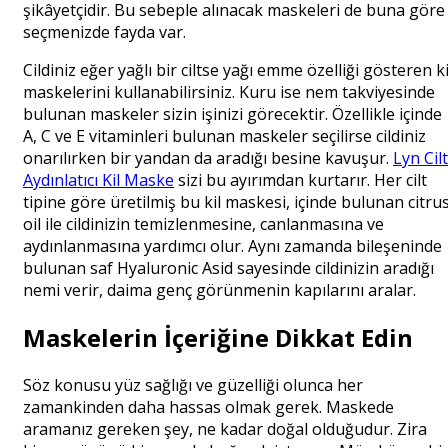
şikâyetçidir. Bu sebeple alınacak maskeleri de buna göre
seçmenizde fayda var.
Cildiniz eğer yağlı bir ciltse yağı emme özelliği gösteren ki
maskelerini kullanabilirsiniz. Kuru ise nem takviyesinde
bulunan maskeler sizin işinizi görecektir. Özellikle içinde
A, C ve E vitaminleri bulunan maskeler seçilirse cildiniz
onarılırken bir yandan da aradığı besine kavuşur.
Lyn Cilt
Aydınlatıcı Kil Maske
sizi bu ayırımdan kurtarır. Her cilt
tipine göre üretilmiş bu kil maskesi, içinde bulunan citru
oil ile cildinizin temizlenmesine, canlanmasına ve
aydınlanmasına yardımcı olur. Aynı zamanda bileşeninde
bulunan saf Hyaluronic Asid sayesinde cildinizin aradığı
nemi verir, daima genç görünmenin kapılarını aralar.
Maskelerin İçeriğine Dikkat Edin
Söz konusu yüz sağlığı ve güzelliği olunca her
zamankinden daha hassas olmak gerek. Maskede
aramanız gereken şey, ne kadar doğal olduğudur. Zira