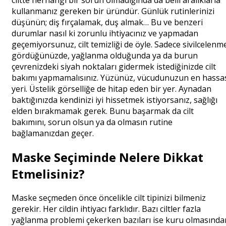
ciltte herhangi bir sorun olmadığında da belli aralıklarla
kullanmanız gereken bir üründür. Günlük rutinlerinizi
düşünün; diş fırçalamak, duş almak… Bu ve benzeri
durumlar nasıl ki zorunlu ihtiyacınız ve yapmadan
geçemiyorsunuz, cilt temizliği de öyle. Sadece sivilcelenm
gördüğünüzde, yağlanma olduğunda ya da burun
çevrenizdeki siyah noktaları gidermek istediğinizde cilt
bakımı yapmamalısınız. Yüzünüz, vücudunuzun en hassa
yeri. Üstelik görselliğe de hitap eden bir yer. Aynadan
baktığınızda kendinizi iyi hissetmek istiyorsanız, sağlığı
elden bırakmamak gerek. Bunu başarmak da cilt
bakımını, sorun olsun ya da olmasın rutine
bağlamanızdan geçer.
Maske Seçiminde Nelere Dikkat
Etmelisiniz?
Maske seçmeden önce öncelikle cilt tipinizi bilmeniz
gerekir. Her cildin ihtiyacı farklıdır. Bazı ciltler fazla
yağlanma problemi çekerken bazıları ise kuru olmasında